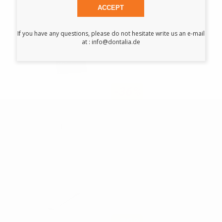
ACCEPT
If you have any questions, please do not hesitate write us an e-mail
SCHUTZHÜLLEN
at : info@dontalia.de
RADII PLUS
-36%
47
,00€
73,16€
-
+
HINZUFÜGEN
ELIPAR
DEEPCURE-S
LICHTLEITER