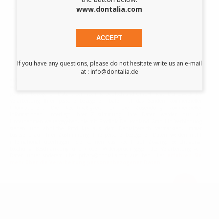
www.dontalia.com
Ich habe die Datenschutzrichtlinien gelesen und akzeptiere sie.
*
ACCEPT
If you have any questions, please do not hesitate write us an e-mail
at : info@dontalia.de
*Mindestbestellung 255€ netto.
Wir informieren Sie, dass die Verantwortlichkeit der Verarbeitung Ihrer
personenbezogenen Daten, bei Proclinic Deutschland GmbH. liegt. Der Zweck der
Verarbeitung Ihrer personenbezogenen Daten ist das Senden kommerzieller
Informationen. Die Rechtmäßigkeit für die Zusendung kommerzieller
Informationen unterliegt Ihrer Zustimmung. Ihre Daten werden nur an
Unternehmen weitergegeben, die mit Proclinic Deutschland GmbH in Verbindung
stehen und ähnliche Produkte aus dem Dentalbereich vermarkten, immer
basierend auf Ihrer Zustimmung. Ihre personenbezogenen Daten werden nicht
international übertragen. Sie können das Recht auf Zugang, Berichtigung,
Löschung, Beschränkung und / oder Widerspruch gegen die Verarbeitung von
Daten unter anderem über privacy@dontalia.com ausüben. Hier
erfahren Sie
mehr über die Verarbeitung personenbezogener Daten
Kostenlose Rückerstattung
Sie haben 30 Tage zum
Angebote 365 Tage, rund