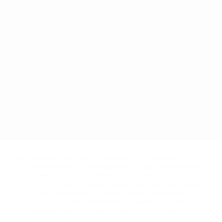
überlegen!
um die Uhr.
Verfolgen Sie Ihre Lieferung
Überprüfen Sie den Status
Telefonische
Ihrer Bestellung
Kundenbetreuung
Sichere Zahlungsseite
98% unserer Artikel ständig
auf Lager
Impressum
Lieferung
Zahlungsmethoden
Datenschutzrichtlinie
Cookie-Richtlinien
AVB
Ethik kanal
Ethikkodex
Wir verwenden eigene Cookies und von Drittanbietern, um
Ihnen ein besseres Erlebnis bei der Nutzung unserer Website zu
bieten, um die Inhalte, die wir Ihnen anbieten, auf der
Grundlage Ihrer Surfgewohnheiten zu personalisieren, sowie
ZAHLUNGSMETHODE
um den Datenverkehr zu messen, zu analysieren, wie Sie
Dontalia.de nutzen und für Marketingzwecke. Sie können unsere
hier
Cookie-Richtlinie
einsehen und Ihre Einstellungen
anpassen.